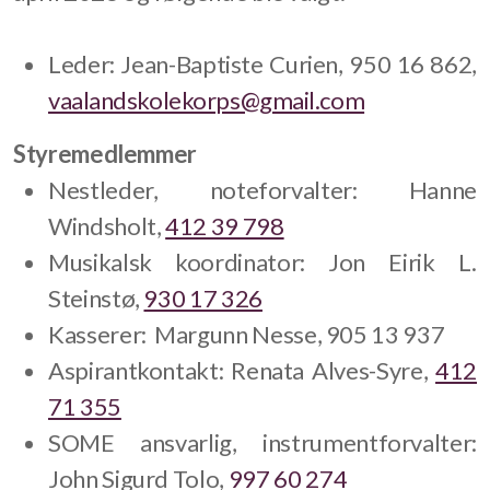
Fra arkivet
Leder: Jean-Baptiste Curien, 950 16 862,
Sommertur 2022
vaalandskolekorps@gmail.com
Styremedlemmer
Nestleder, noteforvalter: Hanne
Årshjul
Windsholt,
412 39 798
Musikalsk koordinator: Jon Eirik L.
Rekruttering
Steinstø,
930 17 326
Loppemarked
Kasserer: Margunn Nesse, 905 13 937
Stavanger Open
Aspirantkontakt: Renata Alves-Syre,
412
71 355
Tusen lykter
SOME ansvarlig, instrumentforvalter:
Sommertur
John Sigurd Tolo,
997 60 274