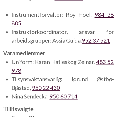
Instrumentforvalter: Roy Hoel,
984 38
Vil du spille med oss?
805
Instruktørkoordinator, ansvar for
Styret
arbeidsgrupper: Assia Guida,
952 37 521
Varamedlemmer
Uniform: Karen Hatleskog Zeiner,
483 52
978
Tilsynsvaktansvarlig: Jørund Østbø-
Bjåstad,
950 22 430
Nina Sendecka:
950 60 714
Tillitsvalgte