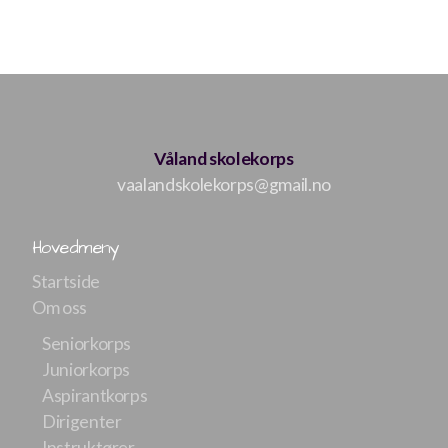
Våland skolekorps
vaalandskolekorps@gmail.no
Hovedmeny
Startside
Om oss
Seniorkorps
Juniorkorps
Aspirantkorps
Dirigenter
Instruktører