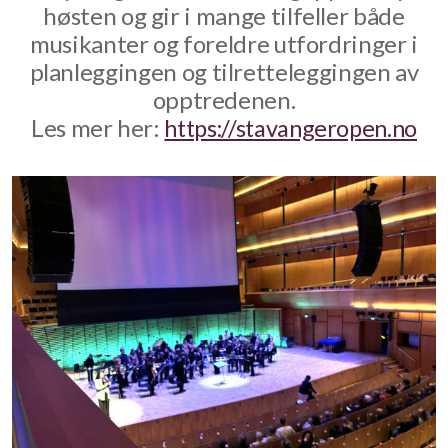
høsten og gir i mange tilfeller både
Fra arkivet
musikanter og foreldre utfordringer i
planleggingen og tilretteleggingen av
Sommertur 2022
opptredenen.
Les mer her:
https://stavangeropen.no
Årshjul
Rekruttering
Loppemarked
Stavanger Open
Tusen lykter
Sommertur