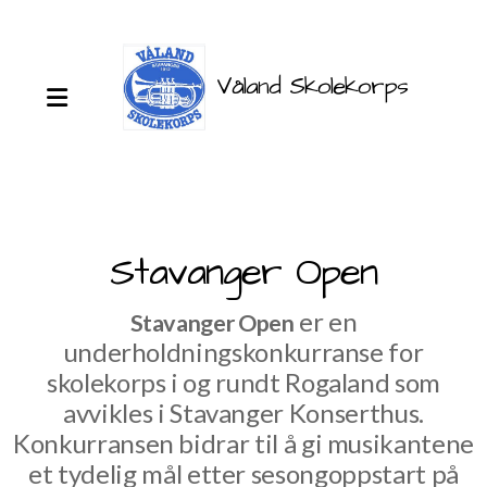
Våland Skolekorps
Seniorkorps
Juniorkorps
Stavanger Open
Aspirantkorps
er en
Stavanger Open
Dirigenter
underholdningskonkurranse for
skolekorps i og rundt Rogaland som
Instruktører
avvikles i Stavanger Konserthus.
Instrumenter
Konkurransen bidrar til å gi musikantene
et tydelig mål etter sesongoppstart på
Information in English